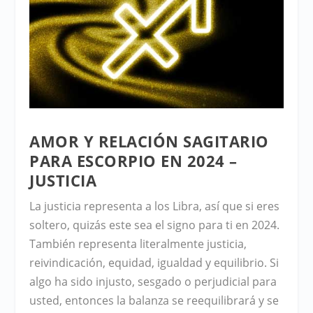
AMOR Y RELACIÓN SAGITARIO
PARA ESCORPIO EN 2024 –
JUSTICIA
La justicia representa a los Libra, así que si eres
soltero, quizás este sea el signo para ti en 2024.
También representa literalmente justicia,
reivindicación, equidad, igualdad y equilibrio. Si
algo ha sido injusto, sesgado o perjudicial para
usted, entonces la balanza se reequilibrará y se