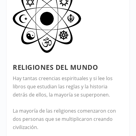
RELIGIONES DEL MUNDO
Hay tantas creencias espirituales y si lee los
libros que estudian las reglas y la historia
detrás de ellos, la mayoría se superponen.
La mayoría de las religiones comenzaron con
dos personas que se multiplicaron creando
civilización.