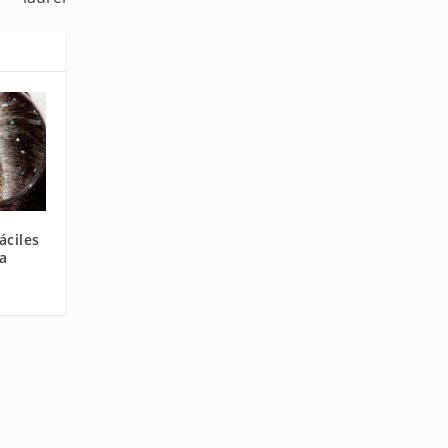
áciles
a