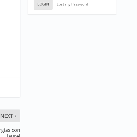
LOGIN
Lost my Password
NEXT
rgías con
laurel